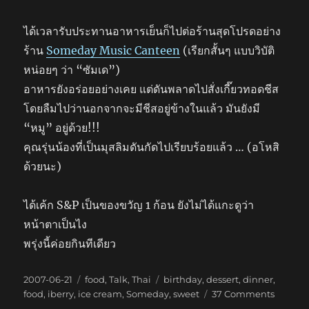
ได้เวลารับประทานอาหารเย็นก็ไปต่อร้านสุดโปรดอย่าง
ร้าน
Someday Music Canteen
(เรียกสั้นๆ แบบวิบัติ
หน่อยๆ ว่า “ซัมเด”)
อาหารยังอร่อยอย่างเคย แต่ดันพลาดไปสั่งเกี๊ยวทอดชีส
โดยลืมไปว่านอกจากจะมีชีสอยู่ข้างในแล้ว มันยังมี
“หมู” อยู่ด้วย!!!
คุณรุ่นน้องที่เป็นมุสลิมดันกัดไปเรียบร้อยแล้ว … (อโหสิ
ด้วยนะ)
ได้เค้ก S&P เป็นของขวัญ 1 ก้อน ยังไม่ได้แกะดูว่า
หน้าตาเป็นไง
พรุ่งนี้ค่อยกินทีเดียว
Posted
Categories
Tags
2007-06-21
food
,
Talk
,
Thai
birthday
,
dessert
,
dinner
,
on
on
food
,
iberry
,
ice cream
,
Someday
,
sweet
37 Comments
อีก