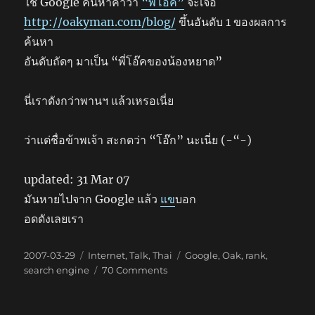
ใช้ Google ค้นหาคำว่า
“พี่โอ๊ค”
จะเจอ
http://oakyman.com/blog/
ขึ้นอันดับ 1 ของผลการ
ค้นหา
อันดับถัดๆ มาเป็น “พี่โอ๊คของน้องหยาด”
นี่เราดังกว่าพานฯ แล้วเหรอเนี่ย
ว่าแต่ชื่อข้าพเจ้า สะกดว่า “โอ๊ก” นะเนี่ย (-“-)
updated: 31 Mar 07
มันหายไปจาก Google แล้ว
แข
บอก
อดดังเลยเรา
Posted
Categories
Tags
2007-03-29
Internet
,
Talk
,
Thai
Google
,
Oak
,
rank
,
on
on
search engine
70 Comments
“พี่
โอ๊ค”