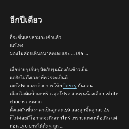
รับ
อีกปีเดียว
ก็จะขึ้นเลขสามกะเค้าแล้ว
แต่ไหง
มองไม่ค่อยเห็นอนาคตเลยแฮะ … เฮ่อ …
เมื่อบ่ายๆ เย็นๆ นัดกับรุ่นน้องกินข้าวเย็น
แต่ยังไม่ถึงเวลาที่ควรจะเป็นดี
เลยไปฆ่าเวลาด้วยการโซ้ย
iberry
กันก่อน
เลือกไอติมน้ำมะพร้าวสุดโปรด ส่วนรุ่นน้องเลือก white
choc หวานมาก
ตั้งแต่มันขึ้นราคาเป็นลูกละ 49 สองลูกขึ้นลูกละ 45
ก็ไม่ค่อยมีโอกาสจะกินเท่าไหร่ เพราะแพงเหลือเกิน แต่
ก่อน 150 บาทได้ตั้ง 5 ลูก …