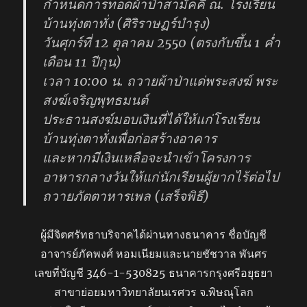
กำหนดการทอดผ้าป่าสามัคคี ณ. โรงเรียน
บ้านทุ่งตาทั่ง (ศิริราษฏร์บำรุง)
วันศุกร์ที่ 12 ตุลาคม 2550 (ตรงกับขึ้น 1 ค่ำ
เดือน 11 ปีกุน)
เวลา 10:00 น. ถวายผ้าป่าแด่พระสงฆ์ พระ
สงฆ์เจริญพุทธมนต์
ประธานสงฆ์มอบเงินที่ได้ให้แก่โรงเรียน
บ้านทุ่งตาทั่งเพื่อก่อสร้างอาคาร
และหากมีเงินเหลือจะนำเข้าโครงการ
อาหารกลางวันให้แก่นักเรียนผู้ยากไร้ต่อไป
ถวายภัตตาหารเพล (เสร็จพิธี)
ผู้มีจิตศรัทธาบริจาคได้ผ่านทางธนาคาร ชื่อบัญชี
อาจารย์ภัคพงศ์ หอมเนียมและนายชัชวาล พันศร
เลขที่บัญชี 346-1-530825 ธนาคารกรุงศรีอยุธยา
สาขาย่อยมหาวิทยาลัยนเรศวร จ.พิษณุโลก