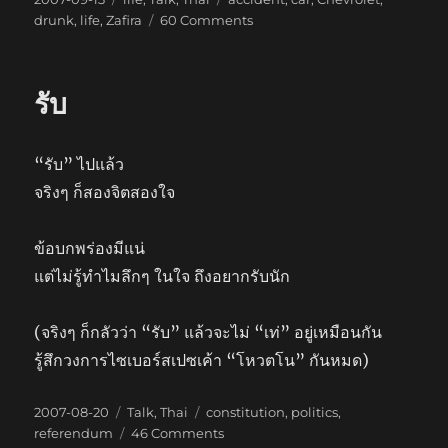
on
on
drunk
,
life
,
Zafira
60 Comments
เมา
ไม่
ขับ
รับ
“รับ” ไปแล้ว
จริงๆ ก็สองจิตสองใจ
ข้อบกพร่องมีแน่
แต่ไม่รู้ทำไมลึกๆ ในใจ ถึงอยากรับนัก
(จริงๆ ก็กลัวว่า “รับ” แล้วจะไม่ “เท่” อยู่เหมือนกัน
รู้สึกวงการไซเบอร์สเปซเค้า “โหวตโน” กันหมด)
Posted
Categories
Tags
2007-08-20
Talk
,
Thai
constitution
,
politics
,
on
on
referendum
46 Comments