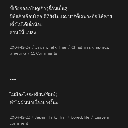
ขี้เกียจออกไปดูเค้าจู๋จี๋กันเป็นคู่
ปีที่แล้วเกือบโศก ดีที่ยังไปแจมปาร์ตี้เฉพาะกิจ ให้หาย
เซ็งไปได้เล็กน้อย
ส่วนปีนี้…ปลง
Posted
Categories
Tags
2004-12-24
Japan
,
Talk
,
Thai
Christmas
,
graphics
,
on
on
greeting
55 Comments
Christmas
Eve
…
ไม่มีอะไรจะเขียน(พิมพ์)
ทำไมมันน่าเบื่ออย่างงี้นะ
Posted
Categories
Tags
2004-12-22
Japan
,
Talk
,
Thai
bored
,
life
Leave a
on
on
comment