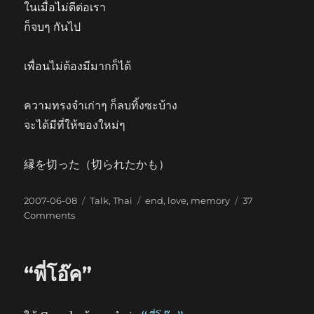
ในเมื่อไม่ดีต่อเรา
ก็จบๆ กันไป
เพื่อนไม่ต้องมีมากก็ได้
ความทรงจำเก่าๆ ก็ลบทิ้งซะบ้าง
จะได้มีที่ให้ของใหม่ๆ
縁を切った（切られたかも）
Posted
Categories
Tags
2007-06-08
Talk
,
Thai
end
,
love
,
memory
37
on
on
Comments
ตัดขาด
“พี่โอ๊ค”