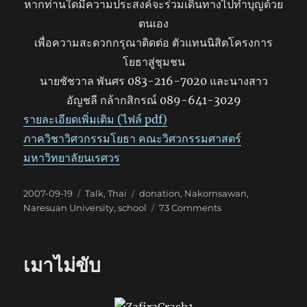
หากท่านใดมีความประสงค์จะร่วมเดินทางไปทำบุญด้วย
ตนเอง
เพื่อความสะดวกกรุณาติดต่อ ตัวแทนนิสิตโครงการ
โยธาสู่ชุมชน
นายชัชวาล พันศร 083-216-7020 และนางสาว
อัญชลี กล้ากสิกรณ์ 089-641-3029
รายละเอียดเพิ่มเติม (ไฟล์ pdf)
ภาควิชาวิศวกรรมโยธา คณะวิศวกรรมศาสตร์
มหาวิทยาลัยนเรศวร
Posted
Categories
Tags
2007-09-19
Talk
,
Thai
donation
,
Nakornsawan
,
on
on
Naresuan University
,
school
73 Comments
บอกบุญ
เมาไม่ขับ