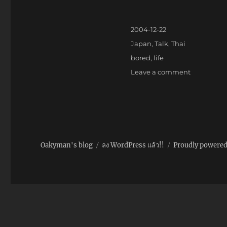
Posted
2004-12-22
on
Categories
Japan
,
Talk
,
Thai
Tags
bored
,
life
on
Leave a comment
…
Oakyman's blog
ลง WordPress แล้ว!!
Proudly powere