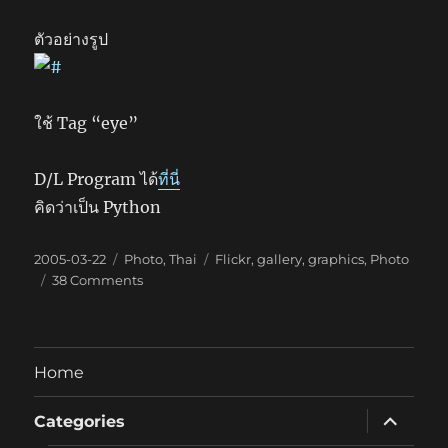
ตัวอย่างรูป
ใช้ Tag “eye”
D/L Program ได้
ที่นี่
คิดว่าเป็น Python
Posted
Categories
Tags
2005-03-22
Photo
,
Thai
Flickr
,
gallery
,
graphics
,
Photo
on
on
38 Comments
Flickr,
again
Home
expand
Categories
child
menu