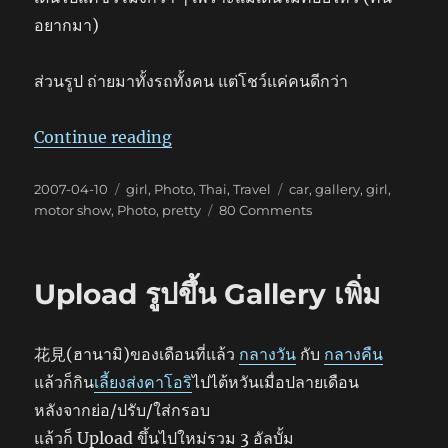
อยากมา)
ส่วนรูป ถ่ายมาทั้งรถทั้งคน แต่โชว์แค่คนดีกว่า
“Bangkok International Motor Sh
Continue reading
Posted
Categories
Tags
2007-04-10
girl
,
Photo
,
Thai
,
Travel
car
,
gallery
,
girl
,
on
on
motor show
,
Photo
,
pretty
80 Comments
Bangkok
International
Motor
Upload รูปขึ้น Gallery เพิ่ม
Show
2007
花見(ฮานามิ)ของเดือนที่แล้ว
กลางวัน
กับ
กลางคืน
แล้วก็กิน
เลี้ยงส่งคาโอริ
ไปไต้หวันเมื่อปลายเดือน
หลังจากย่อ/ปรับ/ใส่กรอบ
แล้วก็ Upload ขึ้นไปใหม่รวม 3 อัลบั้ม