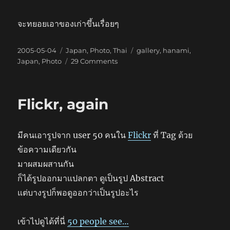
จะทยอยเอาของเก่าขึ้นเรื่อยๆ
Posted
Categories
Tags
2005-05-04
Japan
,
Photo
,
Thai
gallery
,
hanami
,
on
on
Japan
,
Photo
29 Comments
Upload
รูป
ขึ้น
Flickr, again
Gallery
เพิ่ม
มีคนเอารูปจาก user 50 คนใน
Flickr
ที่ Tag ด้วย
ข้อความเดียวกัน
มาผสมผสานกัน
ก็ได้รูปออกมาแปลกตา ดูเป็นรูป Abstract
แต่บางรูปก็พอดูออกว่าเป็นรูปอะไร
เข้าไปดูได้ที่นี่
50 people see…