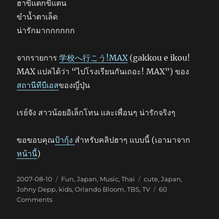
ฮาขี้แตกขี้แตน
ขำน้ำตาเล็ด
น่ารักมากกกกกก
จากรายการ
学校へ行こう!MAX
(gakkou e ikou!
MAX แปลได้ว่า “ไปโรงเรียนกันเถอะ! MAX”) ของ
สถานีทีบีเอส
ของญี่ปุ่น
เรย์จัง สาวน้อยอิเล็กโทน และเพื่อนๆ น่ารักจริงๆ
ขอขอบคุณ
ป้ากุ้ง
สำหรับคลิปฮาๆ แบบนี้ (เอามาจาก
หน้านี้
)
Posted
Categories
Tags
2007-08-10
Fun
,
Japan
,
Music
,
Thai
cute
,
Japan
,
on
Johny Depp
,
kids
,
Orlando Bloom
,
TBS
,
TV
60
on
Comments
เรย์