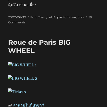
คุ้มรึเปล่านะเนี่ย?
Posted
Categories
Tags
2007-06-30
Fun
,
Thai
AUA
,
pantomime
,
play
59
on
on
Comments
Pantomime
in
Bangkok
Roue de Paris BIG
WHEEL
@
สวนลุมไนท์บาซาร์