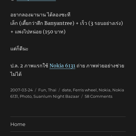
อยากลองมานาน ได้ลองซะที
เล็ก (เตี้ยกว่าตึก Banyantree) + เร็ว (3 รอบอย่างเร่ง)
+ แพงไปหน่อย (150 บาท)
แต่ก็ดีนะ
ป.ล. 2 ภาพแรกใช้
Nokia 6131
ถ่าย ภาพห่วยอย่างช่วย
ไม่ได้
Posted
Categories
Tags
2007-03-24
Fun
,
Thai
date
,
Ferris wheel
,
Nokia
,
Nokia
on
on
6131
,
Photo
,
Suanlum Night Bazaar
58 Comments
Roue
de
Paris
BIG
Home
WHEEL