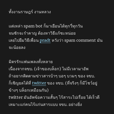
ทั้งงานราษฎร์ งานหลวง
แต่เหล่า spam bot ก็มาเยือนได้ทุกวี่ทุกวัน
จนชักจะรำคาญ ต้องหาวิธีแก้ซะหน่อย
เลยไปยืมวิธีเพื่อน
pradt
หวังว่า spam comment มัน
จะน้อยลง
มิตรรักแฟนเพลงทั้งหลาย
เนื่องจากจขบ. (เจ้าของบล็อก) ไม่มีเวลามาอัพ
ถ้าอยากติดตามข่าวสารบ้าๆ บอๆ บวมๆ ของ จขบ.
ก็เชิญยลได้ที่
twitter
ของ จขบ. (ที่จริงๆ ก็มีโชว์อยู่
ข้างๆ บล็อกเหมือนกัน)
twitter มันอัพข้อความสั้นๆ ไร้สาระไปเรื่อย ได้เร็วดี
เหมาะแก่คนไร้แก่นสารแบบ จขบ. อย่างยิ่ง