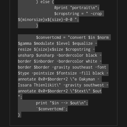
	} else {

		#print "portrait\n";

		$cropstring = " -crop 
${minorsize}x${size}-0-0 ";

	}

	$convertcmd = "convert $in $norm 
$gamma $modulate $level $equalize -
resize ${size}x$size $cropstring -
unsharp $unsharp -bordercolor black -
border $inborder -bordercolor white -
border $border -gravity southeast -font 
$type -pointsize $fontsize -fill black -
annotate 0x0+$border+2 \"© Oakyman - 
Issara Thienlikit\" -gravity southwest -
annotate 0x0+$border+2 \"$text\" $out

";

	print "$in --> $out\n";

	`$convertcmd`;

}