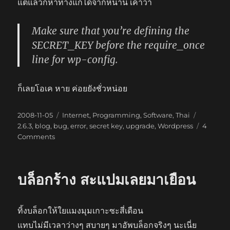
แต่แล้วก็หาทางแก้ได้จากหน้านี้ เค้าว่า
Make sure that you’re defining the
SECRET_KEY before the require_once
line for wp-config.
ก็เลยโอเค หาย ค่อยยังชั่วหน่อย
Posted
Categories
Tags
2008-11-05
Internet
,
Programming
,
Software
,
Thai
on
2.6.3
,
blog
,
bug
,
error
,
secret key
,
upgrade
,
Wordpress
4
on
Comments
WordPress
2.6.3
บล็อกร้าง สะแปมเลยมาเยือน
ทิ้งบล็อกให้ใยแมงมุมเกาะซะสี่เดือน
แทบไม่มีเวลาว่างๆ สบายๆ มาอัพบล็อกจริงๆ นะเนี่ย