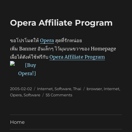
ExpensePlus
DB
File
Opera Affiliate Program
converter
ขอโปรโมตให้
Opera
สุดที่รักหน่อย
เพิ่ม Banner อันเล็กๆ ไว้มุมบนขวาของ Homepage
เผื่อได้ตังค์ใช้ฟรีกับ
Opera Affiliate Program
Posted
Categories
Tags
2005-02-02
Internet
,
Software
,
Thai
browser
,
Internet
,
on
on
Opera
,
Software
55 Comments
Opera
Affiliate
Program
Home