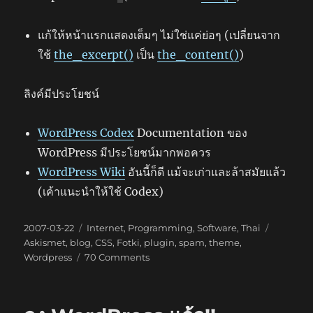
แก้ให้หน้าแรกแสดงเต็มๆ ไม่ใช่แค่ย่อๆ (เปลี่ยนจาก
ใช้
the_excerpt()
เป็น
the_content()
)
ลิงค์มีประโยชน์
WordPress Codex
Documentation ของ
WordPress มีประโยชน์มากพอควร
WordPress Wiki
อันนี้ก็ดี แม้จะเก่าและล้าสมัยแล้ว
(เค้าแนะนำให้ใช้ Codex)
Posted
Categories
Tags
2007-03-22
Internet
,
Programming
,
Software
,
Thai
on
Askismet
,
blog
,
CSS
,
Fotki
,
plugin
,
spam
,
theme
,
on
Wordpress
70 Comments
ปล้ำ
กับ
WordPress