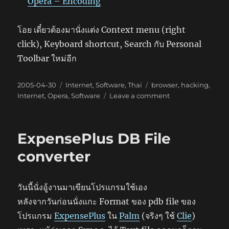
Opera – Encoding
โอย เดี๋ยวต้องมานั่งแต่ง Context menu (right
click), Keyboard shortcut, Search กับ Personal
Toolbar ใหม่อีก
Posted
Categories
Tags
2005-04-30
Internet
,
Software
,
Thai
browser
,
hacking
,
on
on
Internet
,
Opera
,
Software
Leave a comment
Customize
Opera
(again)
ExpensePlus DB File
converter
วันนี้นั่งอู้งานมาเขียนโปรแกรมใช้เอง
หลังจากวันก่อนนั่งแกะ Format ของ pdb file ของ
โปรแกรม
ExpensePlus
ใน
Palm
(จริงๆ ใช้
Clie
)