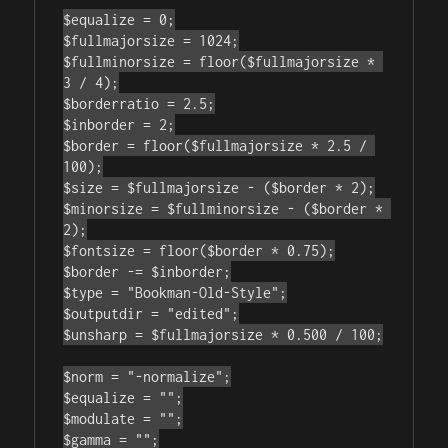
$equalize = 0;

$fullmajorsize = 1024;

$fullminorsize = floor($fullmajorsize * 
3 / 4);

$borderratio = 2.5;

$inborder = 2;

$border = floor($fullmajorsize * 2.5 / 
100);

$size = $fullmajorsize - ($border * 2);

$minorsize = $fullminorsize - ($border * 
2);

$fontsize = floor($border * 0.75);

$border -= $inborder;

$type = "Bookman-Old-Style";

$outputdir = "edited";

$unsharp = $fullmajorsize * 0.500 / 100;

$norm = "-normalize";

$equalize = "";

$modulate = "";

$gamma = "";
