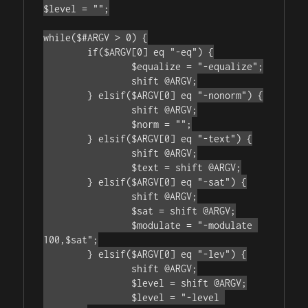
$level = "";

while($#ARGV > 0) {

	if($ARGV[0] eq "-eq") {

		$equalize = "-equalize";

		shift @ARGV;

	} elsif($ARGV[0] eq "-nonorm") {

		shift @ARGV;

		$norm = "";

	} elsif($ARGV[0] eq "-text") {

		shift @ARGV;

		$text = shift @ARGV;

	} elsif($ARGV[0] eq "-sat") {

		shift @ARGV;

		$sat = shift @ARGV;

		$modulate = "-modulate 
100,$sat";

	} elsif($ARGV[0] eq "-lev") {

		shift @ARGV;

		$level = shift @ARGV;

		$level = "-level 