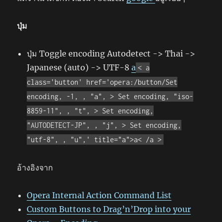
ปุ่ม
ปุ่ม Toggle encoding Autodetect -> Thai ->
Japanese (auto) -> UTF-8
a
< a
class='button' href='opera:/button/Set
encoding, -1, , "a", > Set encoding, "iso-
8859-11", , "t", > Set encoding,
"AUTODETECT-JP", , "j", > Set encoding,
"utf-8", , "u",' title="a">a< /a >
อ้างอิงจาก
Opera Internal Action Command List
Custom Buttons to Drag’n’Drop into your