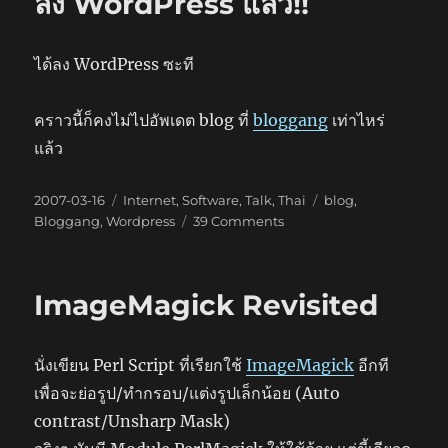
ลง WordPress แล้ว!!
ได้ลง WordPress ซะที
คราวนี้ก็คงไม่ไปอัพเดต blog ที่
bloggang
เท่าไหร่
แล้ว
Posted
Categories
Tags
2007-03-16
Internet
,
Software
,
Talk
,
Thai
blog
,
on
on
Bloggang
,
Wordpress
39 Comments
ลง
WordPress
แล้ว!!
ImageMagick Revisited
นั่งเขียน Perl Script ที่เรียกใช้
ImageMagick
อีกที
เพื่อจะย่อรูป/ทำกรอบ/แต่งรูปเล็กน้อย (Auto
contrast/Unsharp Mask)