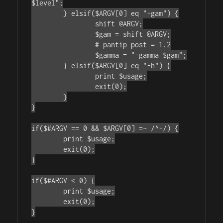
$level";

	} elsif($ARGV[0] eq "-gam") {

		shift @ARGV;

		$gam = shift @ARGV;

		# pantip post = 1.2

		$gamma = "-gamma $gam";

	} elsif($ARGV[0] eq "-h") {

		print $usage;

		exit(0);

	}

}

if($#ARGV == 0 && $ARGV[0] =~ /^-/) {

	print $usage;

	exit(0);

}

if($#ARGV < 0) {

	print $usage;

	exit(0);

}
