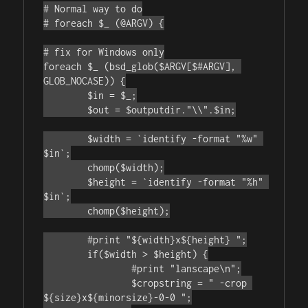
# Normal way to do

# foreach $_ (@ARGV) {

# fix for Windows only

foreach $_ (bsd_glob($ARGV[$#ARGV], 
GLOB_NOCASE)) {

	$in = $_;

	$out = $outputdir."\\".$in;

	$width = `identify -format "%w" 
$in`;

	chomp($width);

	$height = `identify -format "%h" 
$in`;

	chomp($height);

	#print "${width}x${height} ";

	if($width > $height) {

		#print "lanscape\n";

		$cropstring = " -crop 
${size}x${minorsize}-0-0 ";
