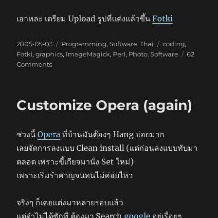
เอาหละ เตรียม Upload รูปที่แต่งแล้วขึ้น
Fotki
Posted
Categories
Tags
2005-05-03
Programming
,
Software
,
Thai
coding
,
on
Fotki
,
graphics
,
ImageMagick
,
Perl
,
Photo
,
Software
62
on
Comments
ImageMagick
Revisited
Customize Opera (again)
ช่วงนี้
Opera
ที่บ้านมันต๊องๆ Hang บ่อยมาก
เลยจัดการลงแบบ Clean install (แต่ก่อนลงแบบทับมา
ตลอด เพราะขี้เกียจมานั่ง Set ใหม่)
เพราะเริ่มรำคาญจนทนไม่ค่อยไหว
จริงๆ ก็เคยแต่งมาหลายรอบแล้ว
แต่จำไม่ได้ซักที ต้องมา Search
google
อยู่เรื่อยๆ