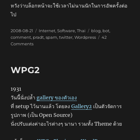
หวังว่าบล็อกหน้าจะใช้เวลาไม่นานนักในการอัพครั้งต่อ
ไป
Posted
Categories
Tags
2008-08-21
Internet
,
Software
,
Thai
blog
,
bot
,
on
comment
,
pradt
,
spam
,
twitter
,
Wordpress
42
on
Comments
บล็อก
ร้าง
สะ
WPG2
แปม
เลย
มา
1931
เยือน
วันนี้นั่งปล้ำ
gallery ของตัวเอง
ที่ setup ไว้นานแล้ว โดยลง
Gallery2
เป็นตัวจัดการ
รูปภาพ (เป็น Open Source)
นั่งปรับแต่งค่าอะไรต่างๆ นานา รวมทั้ง Theme ด้วย