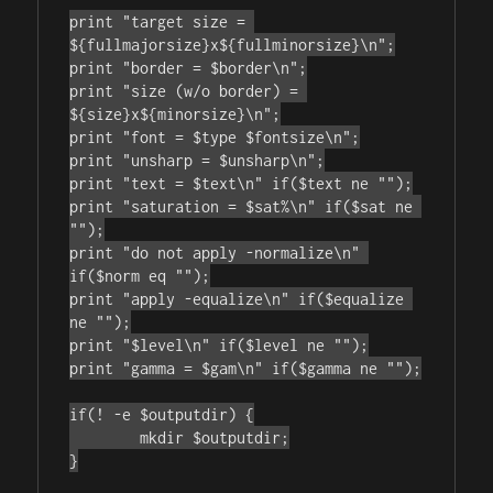
print "target size = 
${fullmajorsize}x${fullminorsize}\n";

print "border = $border\n";

print "size (w/o border) = 
${size}x${minorsize}\n";

print "font = $type $fontsize\n";

print "unsharp = $unsharp\n";

print "text = $text\n" if($text ne "");

print "saturation = $sat%\n" if($sat ne 
"");

print "do not apply -normalize\n" 
if($norm eq "");

print "apply -equalize\n" if($equalize 
ne "");

print "$level\n" if($level ne "");

print "gamma = $gam\n" if($gamma ne "");

if(! -e $outputdir) {

	mkdir $outputdir;

}
