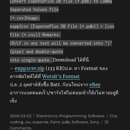
Convert ExpensePlus DB file (*.pdb) to Comma
Separated Values file
(*.csv)Usage:
expp2csv [ExpensePlus DB File (*.pdb)] > [csv
file (*.csv)] Remarks:
CR/LF in any text will be converted into "|"
(pipe) and double-quote
Download ได้ที่นี่
into single-quote.
–
expp2csv.zip
(133 KB)ป.ล. หา Format ของ
สารพัดไฟล์ได้ที่
Wotsit’s Format
ป.ล. 2 อุตส่าห์สั่งซื้อ Batt. ก้อนใหม่จาก
eBay
อาการแบตหมดเร็ว/ชาร์จไฟไม่ค่อยเข้าก็ยังไม่หายอยู่ดี
เซ็ง
Posted
Categories
Tags
2005-03-02
Electronics
,
Programming
,
Software
Clie
,
on
coding
,
csv
,
expense
,
Palm
,
pdb
,
Software
,
Sony
32
on
Comments