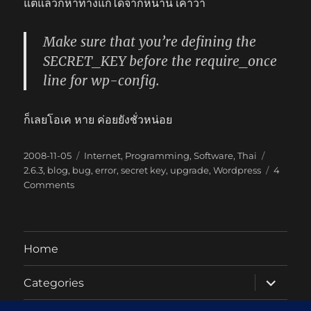
แต่แล้วก็หาทางแก้ได้จากหน้านี้ เค้าว่า
Make sure that you’re defining the
SECRET_KEY before the require_once
line for wp-config.
ก็เลยโอเค หาย ค่อยยังชั่วหน่อย
Posted
Categories
Tags
2008-11-05
Internet
,
Programming
,
Software
,
Thai
on
2.6.3
,
blog
,
bug
,
error
,
secret key
,
upgrade
,
Wordpress
4
on
Comments
WordPress
2.6.3
Home
expand
Categories
child
menu