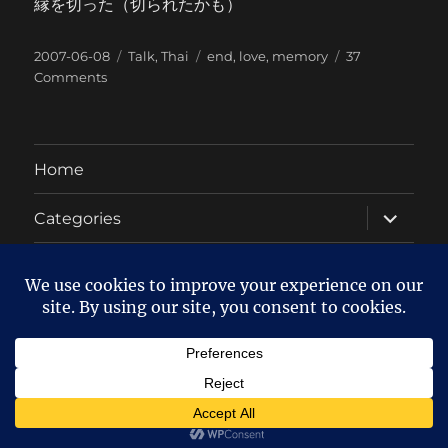
縁を切った（切られたかも）
Posted
Categories
Tags
2007-06-08
Talk
,
Thai
end
,
love
,
memory
37
on
on
Comments
ตัดขาด
Home
expand
Categories
child
menu
About
Twitter
Facebook
Oakyman's blog
ลง WordPress แล้ว!!
Proudly powered
by WordPress