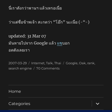
นี่เราดังกว่าพานฯ แล้วเหรอเนี่ย
ว่าแต่ชื่อข้าพเจ้า สะกดว่า “โอ๊ก” นะเนี่ย (-“-)
updated: 31 Mar 07
มันหายไปจาก Google แล้ว
แข
บอก
อดดังเลยเรา
Posted
Categories
Tags
2007-03-29
Internet
,
Talk
,
Thai
Google
,
Oak
,
rank
,
on
on
search engine
70 Comments
“พี่
โอ๊ค”
Home
expand
Categories
child
menu