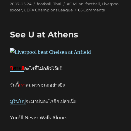
Posted
Categories
Tags
2007-05-24
football
,
Thai
AC Milan
,
football
,
Liverpool
,
on
on
soccer
,
UEFA Champions League
65 Comments
ฝัน
สลาย
See U at Athens
ปี
ศาจ
สี
อะไรก็ไม่กลัวโว้ย!!
วันนี้
เรา
สมควรชนะอย่างยิ่ง
มูรินโญ่
จะมาบ่นอะไรอีกเปล่าเนี่ย
You’ll Never Walk Alone.