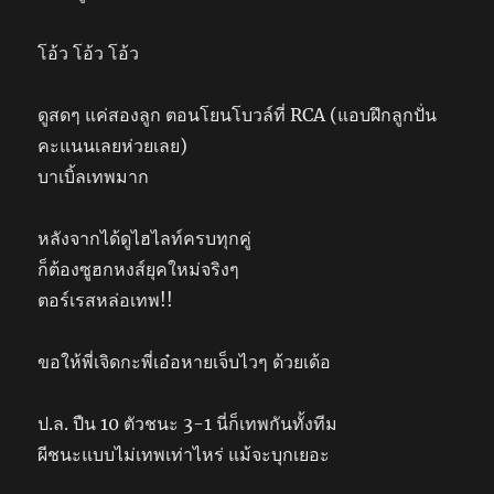
โอ้ว โอ้ว โอ้ว
ดูสดๆ แค่สองลูก ตอนโยนโบวล์ที่ RCA (แอบฝึกลูกปั่น
คะแนนเลยห่วยเลย)
บาเบิ้ลเทพมาก
หลังจากได้ดูไฮไลท์ครบทุกคู่
ก็ต้องซูฮกหงส์ยุคใหม่จริงๆ
ตอร์เรสหล่อเทพ!!
ขอให้พี่เจิดกะพี่เอ๋อหายเจ็บไวๆ ด้วยเด้อ
ป.ล. ปืน 10 ตัวชนะ 3-1 นี่ก็เทพกันทั้งทีม
ผีชนะแบบไม่เทพเท่าไหร่ แม้จะบุกเยอะ