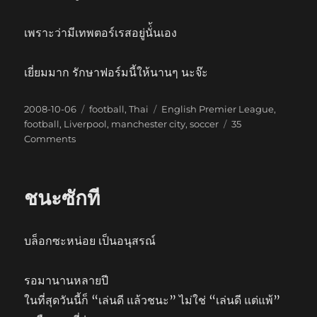
เพราะว่ามีเทพตอร์เรสอยู่นั่้นเอง
เยี่ยมมาก รักษาฟอร์มนี้ให้นานๆ นะจ๊ะ
Posted
Categories
Tags
2008-10-06
football
,
Thai
English Premier League
,
on
football
,
Liverpool
,
manchester city
,
soccer
35
on
Comments
กลับ
มา
ได้
ชนะซักที
บล็อกซะหน่อย เป็นอนุสรณ์
รอมานานหลายปี
ในที่สุดวันนี้ก็ “เล่นดี แล้วชนะ” ไม่ใช่ “เล่นดี แต่แพ้”