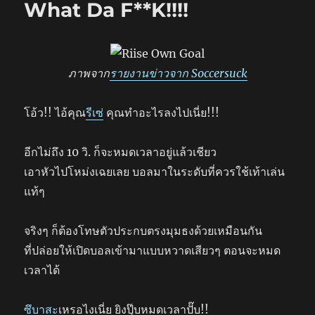
What Da F**K!!!!
ภาพจาก
รายงานข่าวจาก Soccersuck
โอ้ว!! ไอ้คุณ
รีเซ่
คุณทำอะไรลงไปเนี่ย!!!
อีกไม่ถึง 10 วิ. ก็จะหมดเวลาอยู่แล้วเชียว
เอาหัวไปโหม่งเฉยเลย บอลมาในระดับที่ควรใช้เท้าเล่น
แท้ๆ
จริงๆ ก็ต้องโทษตัวประกบตรงมุมธงด้วยเหมือนกัน
ที่ปล่อยให้เปิดบอลเข้ามาแบบหวาดเสียวๆ ตอนจะหมด
เวลาได้
ซึบาสะ
เหรอไงเนี่ย ยิงปุ๊บหมดเวลาปั๊บ!!