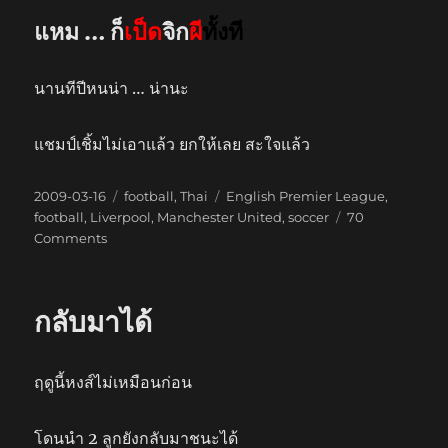
แหม … ก็
เป็ด
จิก
ผี
ทั้งที
นานทีปีหนน่า … น่านะ
แชมป์เชิ้มไม่เอาแล้ว ยกให้เลย สะใจแล้ว
Posted
Categories
Tags
2009-03-16
football
,
Thai
English Premier League
,
on
football
,
Liverpool
,
Manchester United
,
soccer
70
on
Comments
1-
4
กลับมาได้
ฤดูนี้หงส์ไม่เหมือนก่อน
โดนนำ 2 ลูกยังกลับมาชนะได้