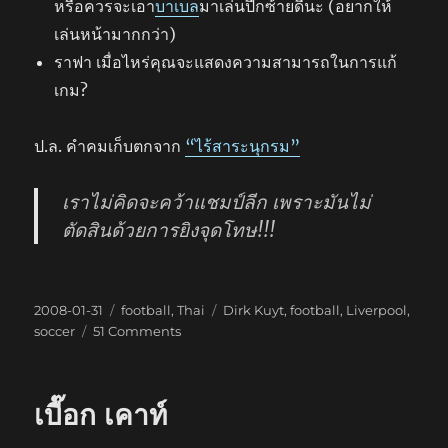
หรือควรจะเอา
บาเบล
มาเล่นปีกซ้ายดีนะ (อยากให้
เล่นหน้ามากกว่า)
ราฟา เมื่อไหร่คุณจะแสดงความสามารถในการแก้
เกม?
ป.ล. คำคมเก็บตกจาก
“ไร้สาระนุกรม”
เราไม่คิดจะคว้าแชมป์ลีก เพราะมันไม่
ตัดสินด้วยการยิงจุดโทษ!!!
Posted
Categories
Tags
2008-01-31
football
,
Thai
Dirk Kuyt
,
football
,
Liverpool
,
on
on
soccer
51 Comments
ทีม
กลาง
ตาราง
เบื๊อก เคาท์