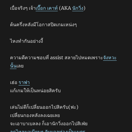
เบื่อจริงๆ เจ้า
เบื๊อก เคาท์
(AKA
นักวิ่ง
)
ต้นครึ่งหลังมีโอกาสปิดเกมเหน่งๆ
ไหงทำกันอย่างงี้
ความดีความชอบที่ assist สลายไปหมดเพราะ
จังหวะ
นั้น
เลย
เฮ่อ
ราฟา
แก้เกมให้เป็นหน่อยสิครับ
เล่นไม่ดีก็เปลี่ยนออกไปสิครับ(ฟะ)
เปลี่ยนกองหลังลงเฉยเลย
จะเอาบาเบลลง ก็เอานักวิ่งออกไปสิเฟ่ย
ลูกไหลมาเนียนๆ จับบอลห่างเป็นเมตร