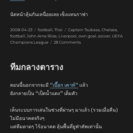
นัดหน้าลุ้นกันเหนื่อยเลย เซ็งแทนราฟา
Posted
Categories
Tags
2008-04-23
football
,
Thai
Captain Tsubasa
,
Chelsea
,
on
football
,
John Arne Riise
,
Liverpool
,
own goal
,
soccer
,
UEFA
on
Champions League
28 Comments
What
Da
F**K!!!!
ทีมกลางตาราง
ตอนนี้นอกจากจะมี
“เบื๊อก เคาท์”
แล้ว
ยังกลายเป็น “เป็ดน้ำแดง” เต็มตัว
เห็นระบบการเล่นในช่วงที่ผ่านๆ มาแล้ว (รวมเมื่อคืน)
ไม่มีอนาคตจริงๆ
แค่ทีมดาดๆ ไร้อนาคต ลุ้นพื้นที่ยูฟ่าคัพเท่านั้น