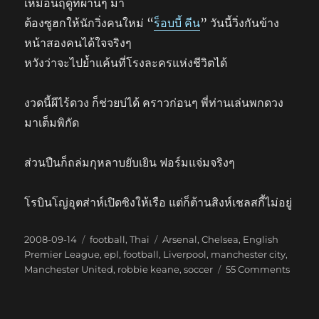
เหมือนฤดูที่ผ่านๆ มา
ต้องซูฮกให้นักวิ่งคนใหม่ “
ร็อบบี้ คีน
” วันนี้วิ่งกันข้าง
หน้าสองคนได้ใจจริงๆ
หวังว่าจะไปย้ำแค้นที่โรงละครแห่งชีวิตได้
งวดนี้ผีไร้ดวง ก็ช่วยบ่ได้ คราวก่อนๆ พี่ท่านเล่นพกดวง
มาเต็มพิกัด
ส่วนปืนก็ถล่มกุหลาบยับเยิน ฟอร์มแจ่มจริงๆ
โรบินโญ่อุตส่าห์เปิดซิงให้เรือ แต่ก็ต้านสิงห์เชลสกี้ไม่อยู่
Posted
Categories
Tags
2008-09-14
football
,
Thai
Arsenal
,
Chelsea
,
English
on
Premier League
,
epl
,
football
,
Liverpool
,
manchester city
,
on
Manchester United
,
robbie keane
,
soccer
55 Comments
ชนะ
ซัก
ที