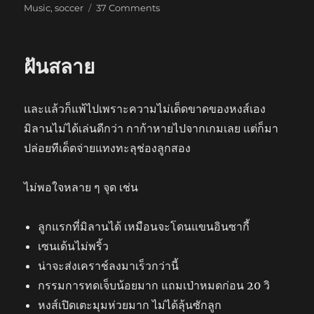
on
on
Music
,
soccer
37 Comments
เป็ด
มี
ปัญหา
ฝันสลาย
และแล้วก็แพ้ไปเพราะความไม่เด็ดขาดของหงส์เอง
มิลานไม่ได้เล่นดีกว่า กาก้าหายไปจากเกมเลย แต่ก็มา
ปล่อยทีเด็ดจ่ายแทงทะลุช่องลูกสอง
ไม่พอใจหลาย ๆ จุด เช่น
ลูกแรกที่มิลานได้ เหมือนจะโดนแขนอินซากี้
เซนเด้นไม่พริ้ว
น่าจะส่งเคราช์ลงมาเร็วกว่านี้
กรรมการทดเจ็บน้อยมาก แถมเป่าหมดก่อน 20 วิ
หงส์เปิดเตะมุมห่วยมาก ไม่ได้ลุ้นซักลูก