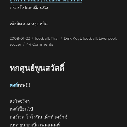
ดร็อปไปเลยเดือนนึง
เซ็งจิต ง่วง หงุดหงิด
Posted
Categories
Tags
2008-01-22
football
,
Thai
Dirk Kuyt
,
football
,
Liverpool
,
on
on
soccer
44 Comments
เบื๊
อก
เคา
หกศูนย์พูนสวัสดิ์
ท์
หงส์
เทพ!!!
สะใจจริงๆ
หงส์เปี๊ยนไป๋
ตอร์เรส โวโรนิน เค้าท์ เคร้าช์
เบนายูน บาเบิ้ล เพนแนนท์