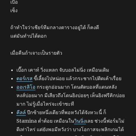
เบื่อ
เซ็ง
ถ้าทำใจว่าเชียร์ทีมกลางตารางอยู่ได้ ก็คงดี
แต่มันทำบ่ได้ดอก
เมื่อคืนถ้าเจาะเป็นรายตัว
เบื๊อก เคาท์ วิ่งแหลก จับบอลไม่นิ่ง เหมือนเดิม
ตอร์เรส
ขี้เลี้ยงไปหน่อย แล้วกระชากไปติดเค้าเรื่อย
ออเรลิโอ
กระดูกอ่อนมาก โดนตัดบอลที่แดนหลัง
หงส์บ่อยมาก มีเสียวถึงโดนยิงบ่อยๆ เห็นยิงฟรีคิกบ่อย
มาก ไม่รู้เมื่อไหร่จะเข้าซะที
คีลล์
ปีกซ้ายหนึ่งเดียวที่พอหวังได้จังหวะนี้ ก็
Stamina ต่ำต้อย เหมือนใน
วินนิ่ง
เลย ช่วงนี้ฟอร์มไม่
ดีเท่าไหร่ แต่ยังพอมีหวังว่า บางโอกาสจะพลิกเกมได้