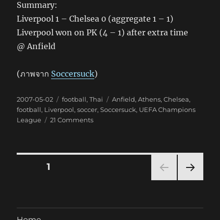
Summary:
Liverpool 1 – Chelsea 0 (aggregate 1 – 1)
Liverpool won on PK (4 – 1) after extra time
@ Anfield
(ภาพจาก
Soccersuck
)
Posted
Categories
Tags
2007-05-02
football
,
Thai
Anfield
,
Athens
,
Chelsea
,
on
football
,
Liverpool
,
soccer
,
Soccersuck
,
UEFA Champions
on
League
21 Comments
See
U
at
Athens
Posts
PAGE
1
NEXT
pagination
PAG
E
Home