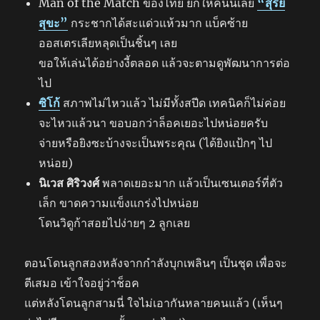
Man of the Match ของไทย ยกให้คนนี้เลย
“สุรีย์
สุขะ”
กระชากได้สะแด่วแห้วมาก แบ็คซ้าย
ออสเตรเลียหลุดเป็นชิ้นๆ เลย
ขอให้เล่นได้อย่างงี้ตลอด แล้วจะตามดูพัฒนาการต่อ
ไป
ซิโก้
สภาพไม่ไหวแล้ว ไม่มีทั้งสปีด เทคนิคก็ไม่ค่อย
จะไหวแล้วนา ขอบอกว่าล็อคเยอะไปหน่อยครับ
จ่ายหรือยิงซะบ้างจะเป็นพระคุณ (ได้ยิงแป้กๆ ไป
หน่อย)
นิเวส ศิริวงศ์
พลาดเยอะมาก แล้วเป็นเซนเตอร์ที่ตัว
เล็ก ขาดความแข็งแกร่งไปหน่อย
โดนวิดูก้าสอยไปง่ายๆ 2 ลูกเลย
ตอนโดนลูกสองหลังจากกำลังบุกเพลินๆ เป็นชุด เพื่อจะ
ตีเสมอ เข้าใจอยู่ว่าช็อค
แต่หลังโดนลูกสามนี่ ใจไม่เอากันหลายคนแล้ว (เห็นๆ