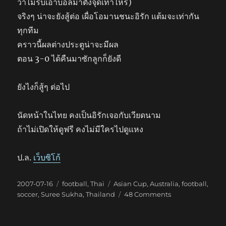
ว่าไม่รีบเอาบอลมาตั้งจุดเท่าไหร่)
จริงๆ น่าจะยังสู้ต่อ เผื่อโอมานชนะอิรัก แต้มจะเท่ากัน
ทุกทีม
คราวนี้ผลต่างประตูน่าจะมีผล
ตอน 3-0 ได้คืนมาซักลูกก็ยังดี
ยังไงก็สู้ๆ ต่อไป
นัดหน้าในไทย คงเป็นอิรักเจอกับเวียดนาม
ถ้าไม่เปิดให้ดูฟรี คงไม่มีใครไปดูแหง
ป.ล.
เว็บซิโก้
Posted
Categories
Tags
2007-07-16
football
,
Thai
Asian Cup
,
Australia
,
football
,
on
on
soccer
,
Suree Sukha
,
Thailand
48 Comments
จิงโจ้
กระทืบ
ช้าง