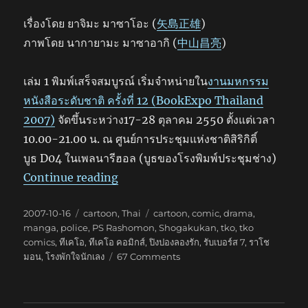
เรื่องโดย ยาจิมะ มาซาโอะ (
矢島正雄
)
ภาพโดย นากายามะ มาซาอากิ (
中山昌亮
)
เล่ม 1 พิมพ์เสร็จสมบูรณ์ เริ่มจำหน่ายใน
งานมหกรรม
หนังสือระดับชาติ ครั้งที่ 12 (BookExpo Thailand
2007)
จัดขึ้นระหว่าง17-28 ตุลาคม 2550 ตั้งแต่เวลา
10.00-21.00 น. ณ ศูนย์การประชุมแห่งชาติสิริกิติ์
บูธ D04 ในเพลนารีฮอล (บูธของโรงพิมพ์ประชุมช่าง)
“PS ราโชมอน โรงพักใจนักเลง”
Continue reading
Posted
Categories
Tags
2007-10-16
cartoon
,
Thai
cartoon
,
comic
,
drama
,
on
manga
,
police
,
PS Rashomon
,
Shogakukan
,
tko
,
tko
comics
,
ทีเคโอ
,
ทีเคโอ คอมิกส์
,
ปิงปองลองรัก
,
รับเบอร์ส 7
,
ราโช
on
มอน
,
โรงพักใจนักเลง
67 Comments
PS
รา
โช