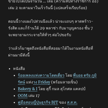
ขายไปได้เป็นจำนวน … เล่ม (ความลับทางราชการ อิอิ)
เล่ม 2 จะตามมาในเร็ววันนี้ (แปลเสร็จเรียบร้อย)
ตอนนี้วางแผงไปส่วนนึงแล้ว น่าจะแถบๆ ลาดพร้าว-
รังสิต และก็ร้านใต้ 29 พลาซ่า กับมาบุญครอง ชั้น 7
จะพยายามกระจายให้ทั่วๆ ต่อไปขอรับ
ว่าแล้วก็มาพูดถึงหนังสือที่สอยมาได้ในงานหนังสือที่
ผ่านมามีดังนี้
หนังสือ
ร้อยเพลงแห่งความโดดเดี่ยว
โดย
พี่บอย ตรัย ภูมิ
รัตน์
แห่ง
วง Friday
(พร้อมลายเซ็น)
Bakery & I
โดย สุกี้ กมล สุโกศล แคลปป์
OOM
เล่ม 17
คู่มือสอบญี่ปุ่นธุรกิจ BJT
ของ
ส.ส.ท.