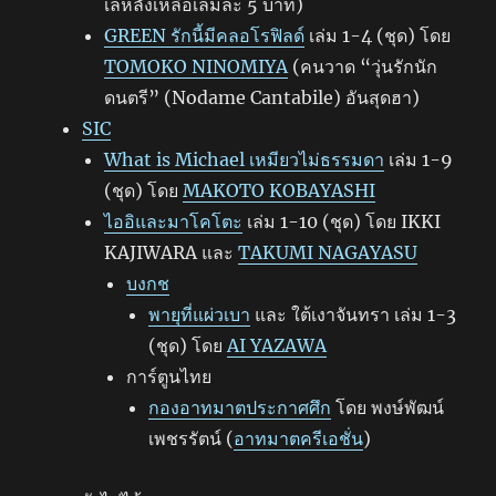
เลหลังเหลือเล่มละ 5 บาท)
GREEN รักนี้มีคลอโรฟิลด์
เล่ม 1-4 (ชุด) โดย
TOMOKO NINOMIYA
(คนวาด “วุ่นรักนัก
ดนตรี” (Nodame Cantabile) อันสุดฮา)
SIC
What is Michael เหมียวไม่ธรรมดา
เล่ม 1-9
(ชุด) โดย
MAKOTO KOBAYASHI
ไออิและมาโคโตะ
เล่ม 1-10 (ชุด) โดย IKKI
KAJIWARA และ
TAKUMI NAGAYASU
บงกช
พายุที่แผ่วเบา
และ ใต้เงาจันทรา เล่ม 1-3
(ชุด) โดย
AI YAZAWA
การ์ตูนไทย
กองอาทมาตประกาศศึก
โดย พงษ์พัฒน์
เพชรรัตน์ (
อาทมาตครีเอชั่น
)