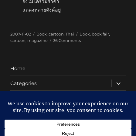
ยังไม่ได้รวมราคา
แต่คงหลายตังค์อยู่
Posted
Categories
Tags
2007-11-02
Book
,
cartoon
,
Thai
Book
,
book fair
,
on
on
cartoon
,
magazine
36 Comments
จบ
งาน
หนังสือ
Home
expand
Categories
child
menu
About
Twitter
Facebook