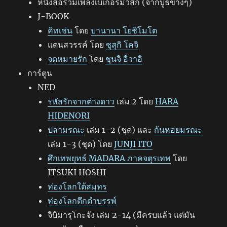
หนังสือรวมเพลงเบเกอรีมิวสิก (จากบูธข้างๆ)
J-BOOK
คิทเช่น
โดย
บานานา โยชิโมโต
แดนสวรรค์ โดย
ซุสุกิ โคจิ
จดหมายรัก
โดย
ชุนจิ อิวาอิ
การ์ตูน
NED
รหัสรักจากต่างดาว
เล่ม 2 โดย
HARA
HIDENORI
ปลามรณะ
เล่ม 1-2 (ชุด) และ
ก้นหอยมรณะ
เล่ม 1-3 (ชุด) โดย
JUNJI ITO
ศึกเทพยุทธ์ MADARA ภาคจตุรเทพ
โดย
ITSUKI HOSHI
ท่องโลกใต้สมุทร
ท่องโลกดึกดำบรรพ์
จิบิมารุโกะจัง เล่ม 2-14 (มีครบแล้ว แต่มัน