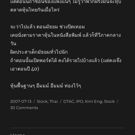
แต่ตอนนี้ถ้าซื้อนี่ของแพงแน่ๆ ไม่รู้ว่าพวกฝรั่งมันจะทุบ
ตลาดหุ้นไทยกันเมื่อไหร่
จะว่าไปแล้ว ตอนมัธยม ช่วงปิดเทอม
เคยนั่งตามราคาหุ้นในหนังสือพิมพ์ แล้วก็ทีวีภาคกลาง
วัน
ผิดประสาเด็กมัธยมทั่วไปนัก
ถ้าตอนนั้นเปิดพอร์ตได้ คงได้รวยไปบ้างแล้ว (แต่คงเจ๊ง
เอาตอนปี 40)
หุ้นพื้นฐานๆ อืมมม์ อืมมม์ ท่องไว้ๆ
Posted
Categories
Tags
2007-07-13
Stock
,
Thai
DTAC
,
IPO
,
Kim Eng
,
Stock
on
on
30 Comments
เปิด
พอร์ต