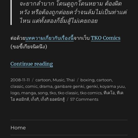
จะยากลำบาก โดนดูถูกโดนหยาม ต้องผิด
หวัง หรือต้องถูกต่อยคว่ำจนล้มไม่เป็นท่าแค่
ไหน แต่ทั้งสองก็ยิ้มสู้ไม่เคยถอย
ต่อด้วย
บทความเกี่ยวกับเรื่องนี้
จากเว็บ
TKO Comics
(ขอขี้เกียจนิดนึง)
“เก็งกิ ยอดนักสู้”
Continue reading
Posted
Categories
Tags
2008-11-11
cartoon
,
Music
,
Thai
boxing
,
cartoon
,
on
classic
,
comic
,
drama
,
ganbare genki
,
genki
,
koyama yuu
,
logo
,
manga
,
song
,
tko
,
tko classic
,
tko comics
,
ทีเคโอ
,
ทีเค
on
โอ คอมิกส์
,
เก็งกิ
,
เก็งกิ ยอดนักสู้
57 Comments
เก็ง
กิ
ยอด
นัก
Home
สู้