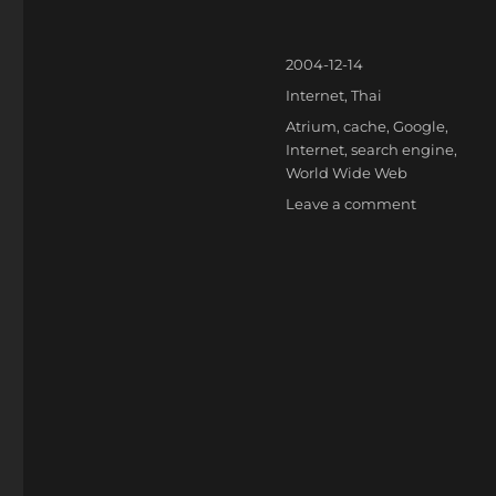
Posted
2004-12-14
on
Categories
Internet
,
Thai
Tags
Atrium
,
cache
,
Google
,
Internet
,
search engine
,
World Wide Web
on
Leave a comment
เจาะ
เวลา
หา
อดีต