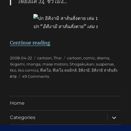
เพียงแค่ 24 ชั่วโมง…
ปก “อิคิงามิ สาส์นสั่งตาย” เล่ม 1
“อิคิงามิ สาส์นสั่งตาย”
Continue reading
Posted
Categories
Tags
2008-04-22
cartoon
,
Thai
cartoon
,
comic
,
drama
,
on
Ikigami
,
manga
,
mase motoro
,
Shogakukan
,
suspense
,
tko
,
tko comics
,
ทีเคโอ
,
ทีเคโอ คอมิกส์
,
อิคิงามิ
,
อิคิงามิ สาส์นสั่ง
on
ตาย
49 Comments
อิ
คิง
ามิ
สาส์น
Home
สั่ง
ตาย
expand
Categories
child
menu